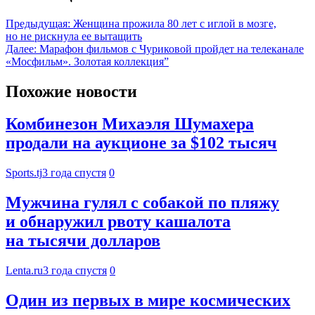
Предыдущая:
Женщина прожила 80 лет с иглой в мозге,
но не рискнула ее вытащить
Далее:
Марафон фильмов с Чуриковой пройдет на телеканале
«Мосфильм». Золотая коллекция”
Похожие новости
Комбинезон Михаэля Шумахера
продали на аукционе за $102 тысяч
Sports.tj
3 года спустя
0
Мужчина гулял с собакой по пляжу
и обнаружил рвоту кашалота
на тысячи долларов
Lenta.ru
3 года спустя
0
Один из первых в мире космических