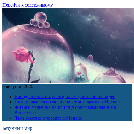
Перейти к содержимому
6 августа, 2026
Нападение китов-убийц на яхту попало на видео
Пожар начался возле посольства Израиля в Москве
Живого мальчика нашли под обломками здания в
Венесуэле
Что известно о теракте в Монако
Безумный мир