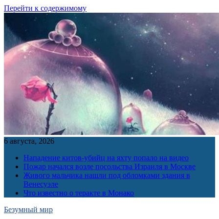
Перейти к содержимому
6 августа, 2026
Нападение китов-убийц на яхту попало на видео
Пожар начался возле посольства Израиля в Москве
Живого мальчика нашли под обломками здания в
Венесуэле
Что известно о теракте в Монако
Безумный мир