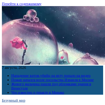
Перейти к содержимому
7 августа, 2026
Нападение китов-убийц на яхту попало на видео
Пожар начался возле посольства Израиля в Москве
Живого мальчика нашли под обломками здания в
Венесуэле
Что известно о теракте в Монако
Безумный мир