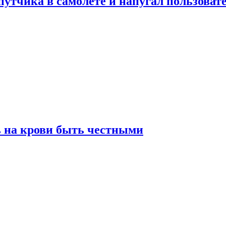
утчика в самолете и напугал пользовате
ь на крови быть честными