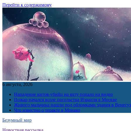
Перейти к содержимому
6 августа, 2026
Нападение китов-убийц на яхту попало на видео
Пожар начался возле посольства Израиля в Москве
Живого мальчика нашли под обломками здания в Венесу
Что известно о теракте в Монако
Безумный мир
Новостная рассылка