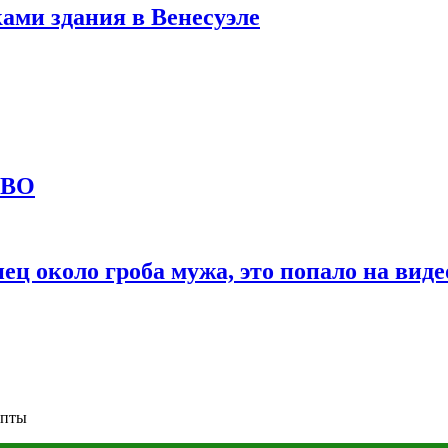
ами здания в Венесуэле
СВО
ц около гроба мужа, это попало на виде
епты