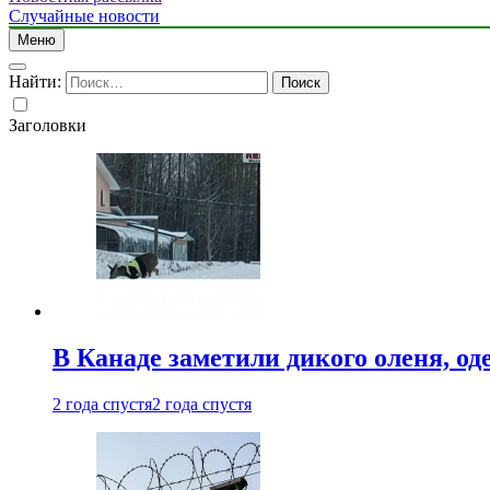
Случайные новости
Меню
Найти:
Заголовки
В Канаде заметили дикого оленя, од
2 года спустя
2 года спустя