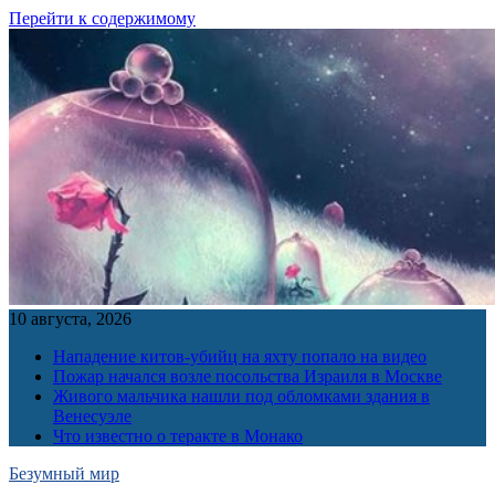
Перейти к содержимому
10 августа, 2026
Нападение китов-убийц на яхту попало на видео
Пожар начался возле посольства Израиля в Москве
Живого мальчика нашли под обломками здания в
Венесуэле
Что известно о теракте в Монако
Безумный мир