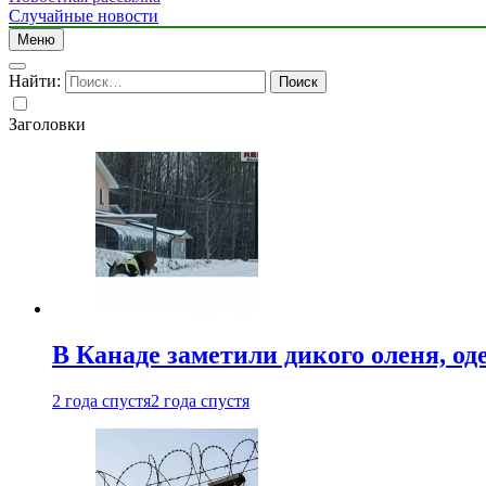
Случайные новости
Меню
Найти:
Заголовки
В Канаде заметили дикого оленя, од
2 года спустя
2 года спустя