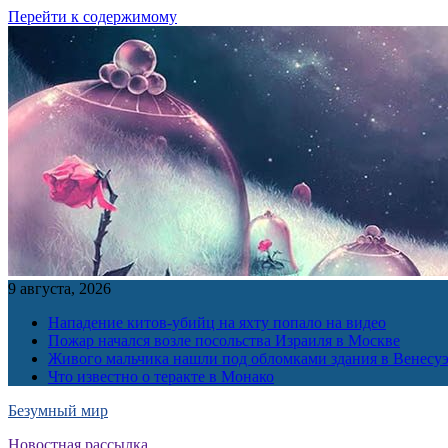
Перейти к содержимому
9 августа, 2026
Нападение китов-убийц на яхту попало на видео
Пожар начался возле посольства Израиля в Москве
Живого мальчика нашли под обломками здания в Венесу
Что известно о теракте в Монако
Безумный мир
Новостная рассылка