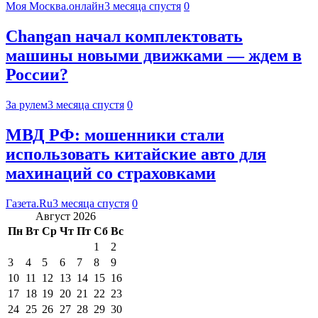
Моя Москва.онлайн
3 месяца спустя
0
Changan начал комплектовать
машины новыми движками — ждем в
России?
За рулем
3 месяца спустя
0
МВД РФ: мошенники стали
использовать китайские авто для
махинаций со страховками
Газета.Ru
3 месяца спустя
0
Август 2026
Пн
Вт
Ср
Чт
Пт
Сб
Вс
1
2
3
4
5
6
7
8
9
10
11
12
13
14
15
16
17
18
19
20
21
22
23
24
25
26
27
28
29
30