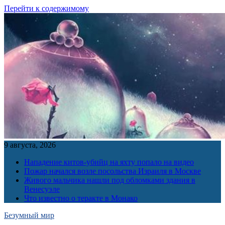
Перейти к содержимому
9 августа, 2026
Нападение китов-убийц на яхту попало на видео
Пожар начался возле посольства Израиля в Москве
Живого мальчика нашли под обломками здания в
Венесуэле
Что известно о теракте в Монако
Безумный мир