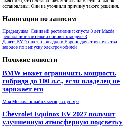
выяснила, что поставки автомобиля на местный рынок
остановлены. Они не уточнили причину такого решения.
Навигация по записям
Предыдущая:
Ленивый рестайлинг: спустя 8 лет Mazda
решила незначительно обновить модель 3
Далее:
BYD ищет площадки в Европе для строительства
заводов по выпуску электромобилей
Похожие новости
BMW может ограничить мощность
гибрида до 100 л.с., если владелец не
заряжает его
Моя Москва.онлайн
3 месяца спустя
0
Chevrolet Equinox EV 2027 получит
улучшенную атмосферную подсветку