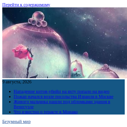
Перейти к содержимому
9 августа, 2026
Нападение китов-убийц на яхту попало на видео
Пожар начался возле посольства Израиля в Москве
Живого мальчика нашли под обломками здания в
Венесуэле
Что известно о теракте в Монако
Безумный мир