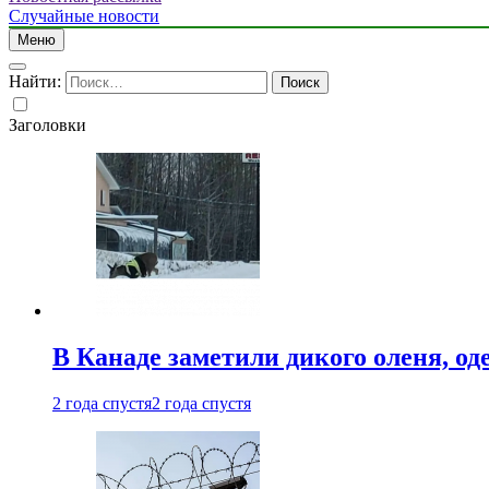
Случайные новости
Меню
Найти:
Заголовки
В Канаде заметили дикого оленя, од
2 года спустя
2 года спустя