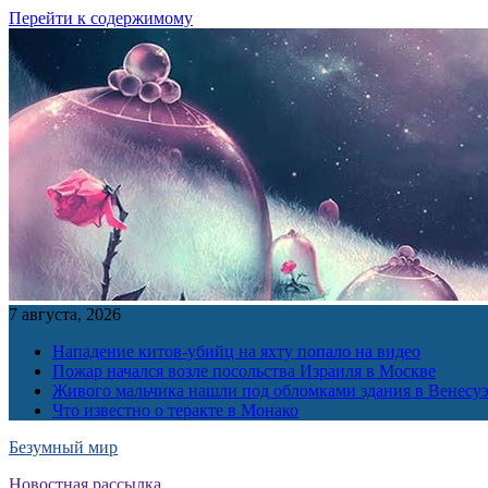
Перейти к содержимому
7 августа, 2026
Нападение китов-убийц на яхту попало на видео
Пожар начался возле посольства Израиля в Москве
Живого мальчика нашли под обломками здания в Венесу
Что известно о теракте в Монако
Безумный мир
Новостная рассылка