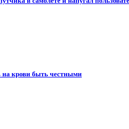
утчика в самолете и напугал пользовате
ь на крови быть честными