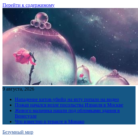
Перейти к содержимому
9 августа, 2026
Нападение китов-убийц на яхту попало на видео
Пожар начался возле посольства Израиля в Москве
Живого мальчика нашли под обломками здания в
Венесуэле
Что известно о теракте в Монако
Безумный мир