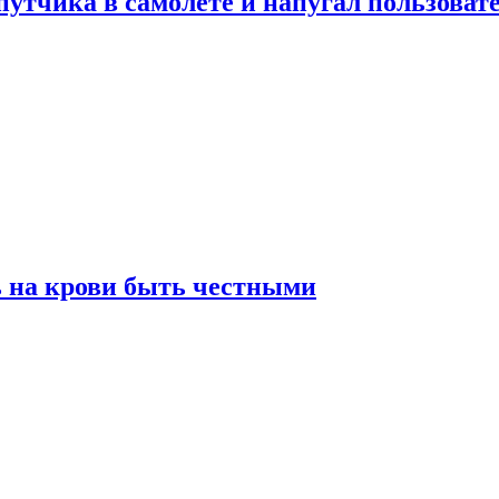
утчика в самолете и напугал пользовате
ь на крови быть честными