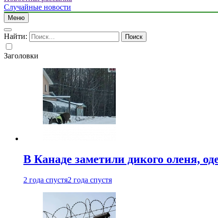
Случайные новости
Меню
Найти:
Заголовки
В Канаде заметили дикого оленя, од
2 года спустя
2 года спустя