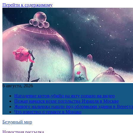
Перейти к содержимому
6 августа, 2026
Нападение китов-убийц на яхту попало на видео
Пожар начался возле посольства Израиля в Москве
Живого мальчика нашли под обломками здания в Венесу
Что известно о теракте в Монако
Безумный мир
Новостная рассылка