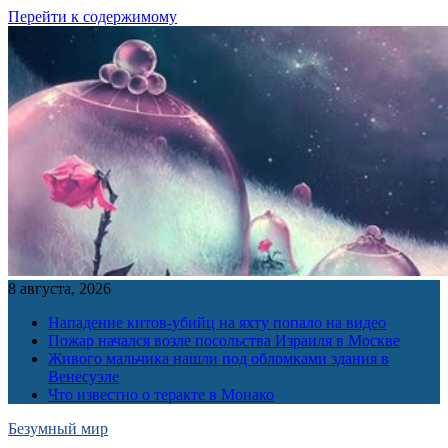
Перейти к содержимому
8 августа, 2026
Нападение китов-убийц на яхту попало на видео
Пожар начался возле посольства Израиля в Москве
Живого мальчика нашли под обломками здания в
Венесуэле
Что известно о теракте в Монако
Безумный мир