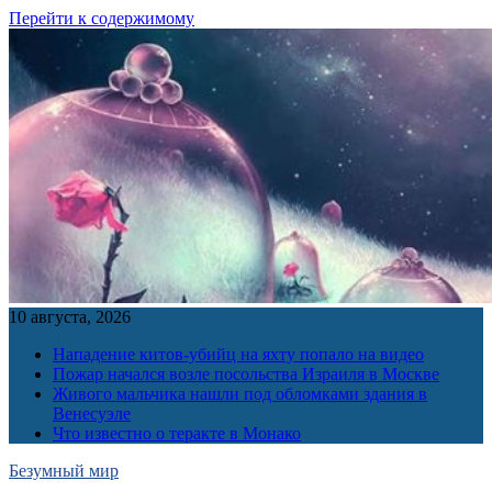
Перейти к содержимому
10 августа, 2026
Нападение китов-убийц на яхту попало на видео
Пожар начался возле посольства Израиля в Москве
Живого мальчика нашли под обломками здания в
Венесуэле
Что известно о теракте в Монако
Безумный мир