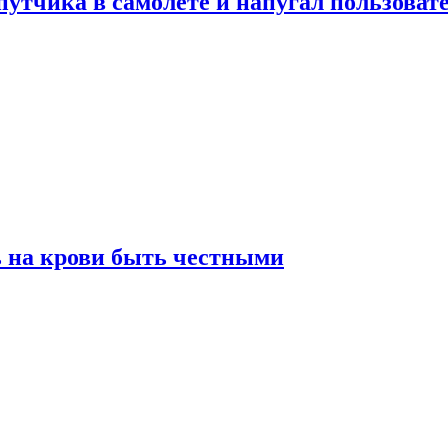
утчика в самолете и напугал пользовате
ь на крови быть честными