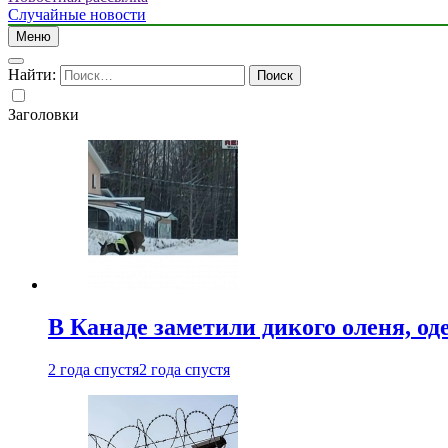
Случайные новости
Меню
Найти:
Заголовки
В Канаде заметили дикого оленя, од
2 года спустя
2 года спустя