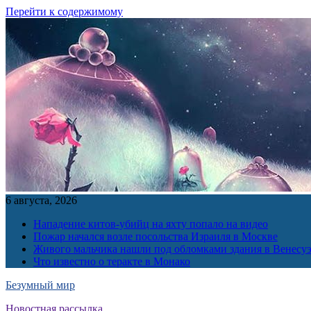
Перейти к содержимому
6 августа, 2026
Нападение китов-убийц на яхту попало на видео
Пожар начался возле посольства Израиля в Москве
Живого мальчика нашли под обломками здания в Венесу
Что известно о теракте в Монако
Безумный мир
Новостная рассылка