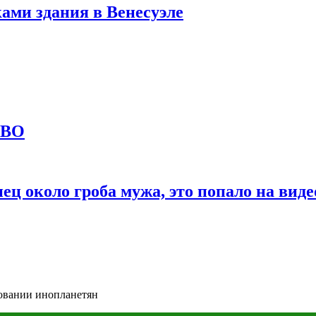
ами здания в Венесуэле
СВО
ц около гроба мужа, это попало на виде
вовании инопланетян