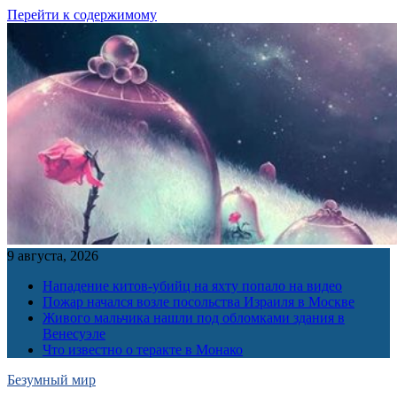
Перейти к содержимому
9 августа, 2026
Нападение китов-убийц на яхту попало на видео
Пожар начался возле посольства Израиля в Москве
Живого мальчика нашли под обломками здания в
Венесуэле
Что известно о теракте в Монако
Безумный мир