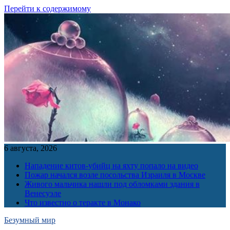
Перейти к содержимому
6 августа, 2026
Нападение китов-убийц на яхту попало на видео
Пожар начался возле посольства Израиля в Москве
Живого мальчика нашли под обломками здания в
Венесуэле
Что известно о теракте в Монако
Безумный мир