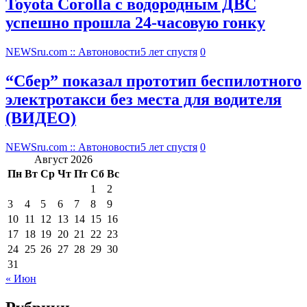
Toyota Corolla с водородным ДВС
успешно прошла 24-часовую гонку
NEWSru.com :: Автоновости
5 лет спустя
0
“Сбер” показал прототип беспилотного
электротакси без места для водителя
(ВИДЕО)
NEWSru.com :: Автоновости
5 лет спустя
0
Август 2026
Пн
Вт
Ср
Чт
Пт
Сб
Вс
1
2
3
4
5
6
7
8
9
10
11
12
13
14
15
16
17
18
19
20
21
22
23
24
25
26
27
28
29
30
31
« Июн