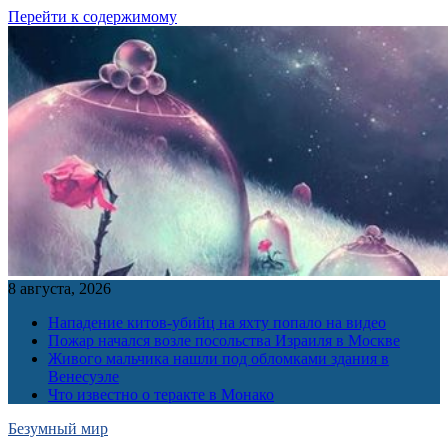
Перейти к содержимому
8 августа, 2026
Нападение китов-убийц на яхту попало на видео
Пожар начался возле посольства Израиля в Москве
Живого мальчика нашли под обломками здания в
Венесуэле
Что известно о теракте в Монако
Безумный мир