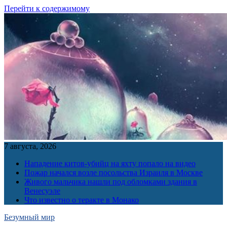
Перейти к содержимому
7 августа, 2026
Нападение китов-убийц на яхту попало на видео
Пожар начался возле посольства Израиля в Москве
Живого мальчика нашли под обломками здания в
Венесуэле
Что известно о теракте в Монако
Безумный мир