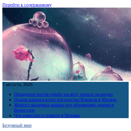
Перейти к содержимому
7 августа, 2026
Нападение китов-убийц на яхту попало на видео
Пожар начался возле посольства Израиля в Москве
Живого мальчика нашли под обломками здания в
Венесуэле
Что известно о теракте в Монако
Безумный мир