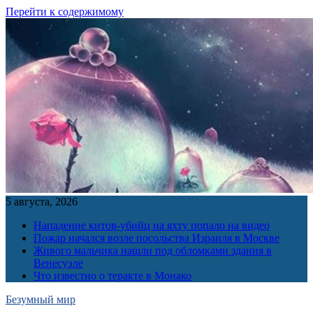
Перейти к содержимому
5 августа, 2026
Нападение китов-убийц на яхту попало на видео
Пожар начался возле посольства Израиля в Москве
Живого мальчика нашли под обломками здания в
Венесуэле
Что известно о теракте в Монако
Безумный мир