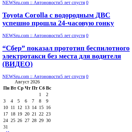
NEWSru.com :: Автоновости
5 лет спустя
0
Toyota Corolla с водородным ДВС
успешно прошла 24-часовую гонку
NEWSru.com :: Автоновости
5 лет спустя
0
“Сбер” показал прототип беспилотного
электротакси без места для водителя
(ВИДЕО)
NEWSru.com :: Автоновости
5 лет спустя
0
Август 2026
Пн
Вт
Ср
Чт
Пт
Сб
Вс
1
2
3
4
5
6
7
8
9
10
11
12
13
14
15
16
17
18
19
20
21
22
23
24
25
26
27
28
29
30
31