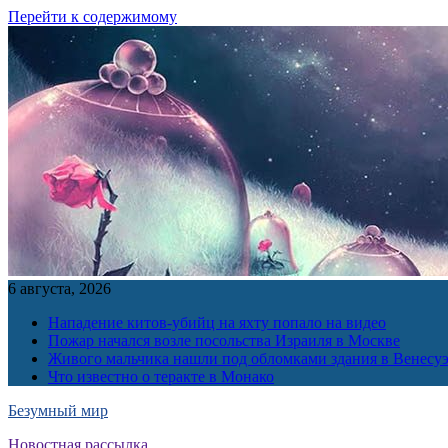
Перейти к содержимому
6 августа, 2026
Нападение китов-убийц на яхту попало на видео
Пожар начался возле посольства Израиля в Москве
Живого мальчика нашли под обломками здания в Венесу
Что известно о теракте в Монако
Безумный мир
Новостная рассылка