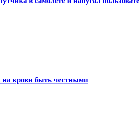
утчика в самолете и напугал пользовате
ь на крови быть честными