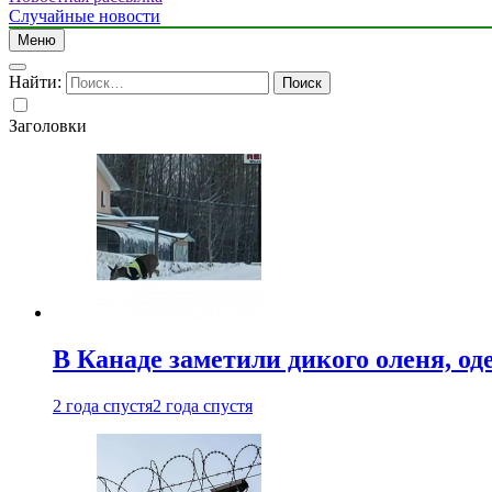
Случайные новости
Меню
Найти:
Заголовки
В Канаде заметили дикого оленя, од
2 года спустя
2 года спустя