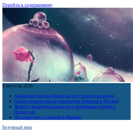
Перейти к содержимому
9 августа, 2026
Нападение китов-убийц на яхту попало на видео
Пожар начался возле посольства Израиля в Москве
Живого мальчика нашли под обломками здания в
Венесуэле
Что известно о теракте в Монако
Безумный мир