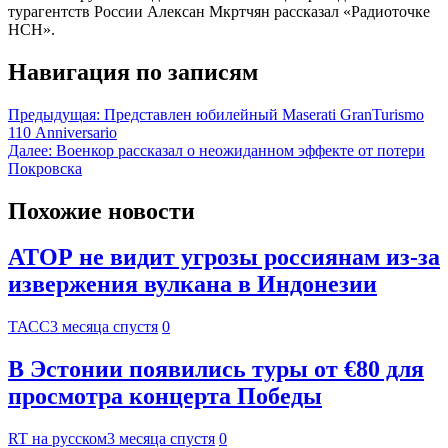
турагентств России Алексан Мкртчян рассказал «Радиоточке
НСН».
Навигация по записям
Предыдущая:
Представлен юбилейный Maserati GranTurismo
110 Anniversario
Далее:
Военкор рассказал о неожиданном эффекте от потери
Покровска
Похожие новости
АТОР не видит угрозы россиянам из-за
извержения вулкана в Индонезии
ТАСС
3 месяца спустя
0
В Эстонии появились туры от €80 для
просмотра концерта Победы
RT на русском
3 месяца спустя
0