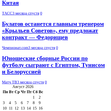
Китая
ТАСС
3 месяца спустя
0
Булатов останется главным тренером
«Крыльев Советов», ему предложат
контракт — Федорищев
Чемпионат.com
3 месяца спустя
0
Юношеские сборные России по
футболу сыграют с Египтом, Тунисом
и Белоруссией
Матч ТВ
3 месяца спустя
0
Август 2026
Пн
Вт
Ср
Чт
Пт
Сб
Вс
1
2
3
4
5
6
7
8
9
10
11
12
13
14
15
16