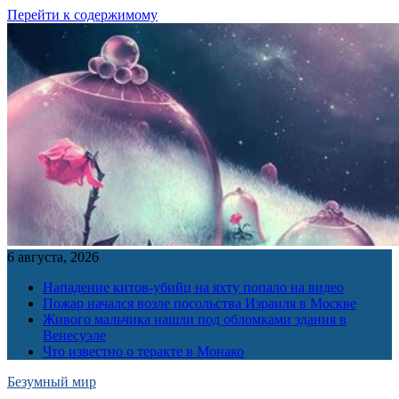
Перейти к содержимому
6 августа, 2026
Нападение китов-убийц на яхту попало на видео
Пожар начался возле посольства Израиля в Москве
Живого мальчика нашли под обломками здания в
Венесуэле
Что известно о теракте в Монако
Безумный мир