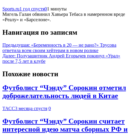
Sports.ru
1 год спустя
0
1 минуты
Мигель Галан обвинил Хавьера Тебаса в намеренном вреде
«Реалу» и «Барселоне».
Навигация по записям
Предыдущая:
«Беременность в 20 — не рано?» Трусова
ответила всем своим хейтерам в новом ролике
Далее:
Полузащитник Андрей Егорычев покинул «Урал»
после 7,5 лет в клубе
Похожие новости
Футболист “Чэнду” Сорокин отметил
доброжелательность людей в Китае
ТАСС
3 месяца спустя
0
Футболист “Чэнду” Сорокин считает
интересной идею матча сборных РФ и