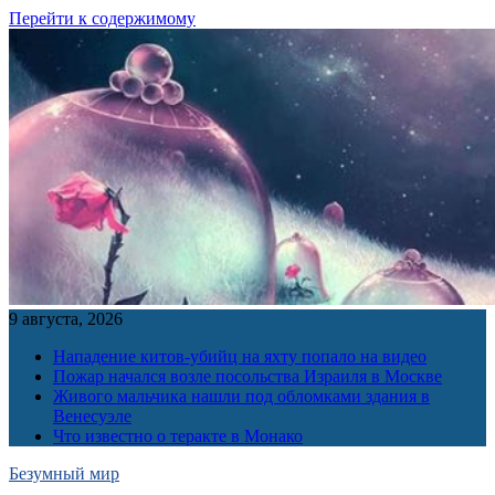
Перейти к содержимому
9 августа, 2026
Нападение китов-убийц на яхту попало на видео
Пожар начался возле посольства Израиля в Москве
Живого мальчика нашли под обломками здания в
Венесуэле
Что известно о теракте в Монако
Безумный мир