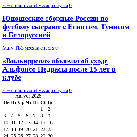
Чемпионат.com
3 месяца спустя
0
Юношеские сборные России по
футболу сыграют с Египтом, Тунисом
и Белоруссией
Матч ТВ
3 месяца спустя
0
«Вильярреал» объявил об уходе
Альфонсо Педрасы после 15 лет в
клубе
Чемпионат.com
3 месяца спустя
0
Август 2026
Пн
Вт
Ср
Чт
Пт
Сб
Вс
1
2
3
4
5
6
7
8
9
10
11
12
13
14
15
16
17
18
19
20
21
22
23
24
25
26
27
28
29
30