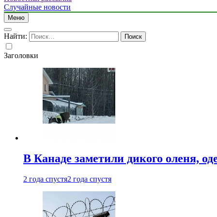
Случайные новости
Меню
Найти:
Заголовки
В Канаде заметили дикого оленя, од
2 года спустя
2 года спустя