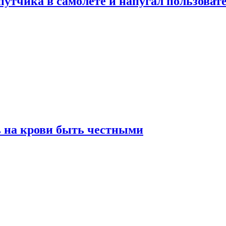
утчика в самолете и напугал пользовате
ь на крови быть честными