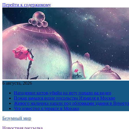
Перейти к содержимому
6 августа, 2026
Нападение китов-убийц на яхту попало на видео
Пожар начался возле посольства Израиля в Москве
Живого мальчика нашли под обломками здания в Венесу
Что известно о теракте в Монако
Безумный мир
Новостная рассылка