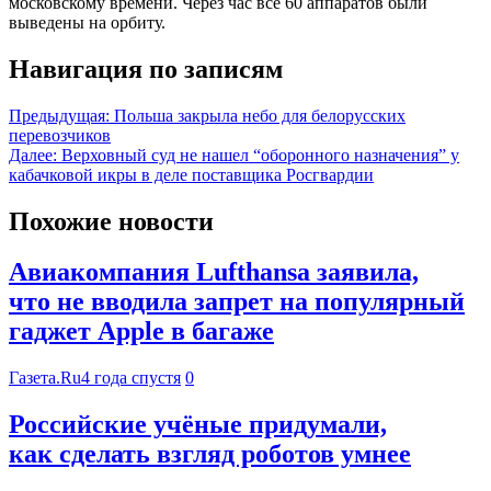
московскому времени. Через час все 60 аппаратов были
выведены на орбиту.
Навигация по записям
Предыдущая:
Польша закрыла небо для белорусских
перевозчиков
Далее:
Верховный суд не нашел “оборонного назначения” у
кабачковой икры в деле поставщика Росгвардии
Похожие новости
Авиакомпания Lufthansa заявила,
что не вводила запрет на популярный
гаджет Apple в багаже
Газета.Ru
4 года спустя
0
Российские учёные придумали,
как сделать взгляд роботов умнее