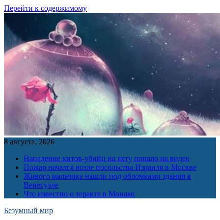
Перейти к содержимому
8 августа, 2026
Нападение китов-убийц на яхту попало на видео
Пожар начался возле посольства Израиля в Москве
Живого мальчика нашли под обломками здания в
Венесуэле
Что известно о теракте в Монако
Безумный мир