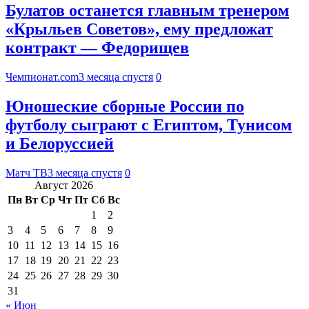
Булатов останется главным тренером
«Крыльев Советов», ему предложат
контракт — Федорищев
Чемпионат.com
3 месяца спустя
0
Юношеские сборные России по
футболу сыграют с Египтом, Тунисом
и Белоруссией
Матч ТВ
3 месяца спустя
0
Август 2026
Пн
Вт
Ср
Чт
Пт
Сб
Вс
1
2
3
4
5
6
7
8
9
10
11
12
13
14
15
16
17
18
19
20
21
22
23
24
25
26
27
28
29
30
31
« Июн