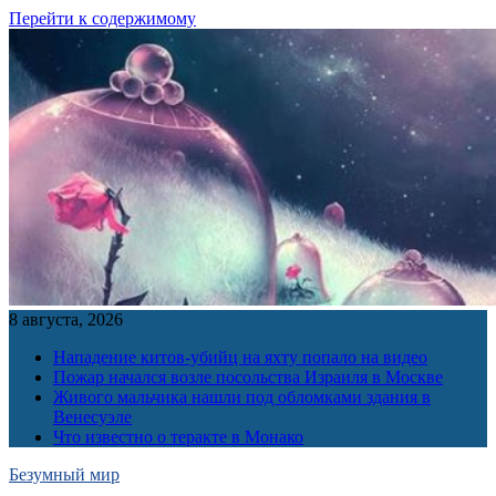
Перейти к содержимому
8 августа, 2026
Нападение китов-убийц на яхту попало на видео
Пожар начался возле посольства Израиля в Москве
Живого мальчика нашли под обломками здания в
Венесуэле
Что известно о теракте в Монако
Безумный мир