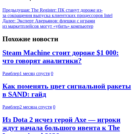
Предыдущая:
The Register: ПК станут дороже из-
за сокращения выпуска клиентских процессоров Intel
Далее:
Эксперт Аверьянов: флешки с играми
из маркетплейсов могут «убить» компьютер
Похожие новости
Steam Machine стоит дороже $1 000:
что говорят аналитики?
Рамблер
1 месяц спустя
0
Как поменять цвет сигнальной ракеты
в SAND: гайд
Рамблер
2 месяца спустя
0
Из Dota 2 исчез герой Axe — игроки
ждут начала большого ивента к The