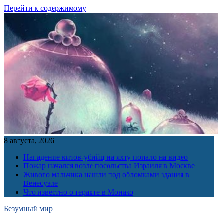
Перейти к содержимому
8 августа, 2026
Нападение китов-убийц на яхту попало на видео
Пожар начался возле посольства Израиля в Москве
Живого мальчика нашли под обломками здания в
Венесуэле
Что известно о теракте в Монако
Безумный мир