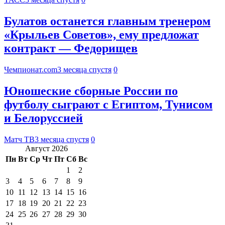
Булатов останется главным тренером
«Крыльев Советов», ему предложат
контракт — Федорищев
Чемпионат.com
3 месяца спустя
0
Юношеские сборные России по
футболу сыграют с Египтом, Тунисом
и Белоруссией
Матч ТВ
3 месяца спустя
0
Август 2026
Пн
Вт
Ср
Чт
Пт
Сб
Вс
1
2
3
4
5
6
7
8
9
10
11
12
13
14
15
16
17
18
19
20
21
22
23
24
25
26
27
28
29
30