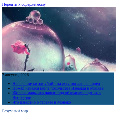
Перейти к содержимому
7 августа, 2026
Нападение китов-убийц на яхту попало на видео
Пожар начался возле посольства Израиля в Москве
Живого мальчика нашли под обломками здания в
Венесуэле
Что известно о теракте в Монако
Безумный мир