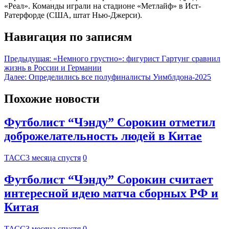
«Реал». Команды играли на стадионе «Метлайф» в Ист-
Ратерфорде (США, штат Нью-Джерси).
Навигация по записям
Предыдущая:
«Немного грустно»: фигурист Гартунг сравнил
жизнь в России и Германии
Далее:
Определились все полуфиналисты Уимблдона-2025
Похожие новости
Футболист “Чэнду” Сорокин отметил
доброжелательность людей в Китае
ТАСС
3 месяца спустя
0
Футболист “Чэнду” Сорокин считает
интересной идею матча сборных РФ и
Китая
ТАСС
3 месяца спустя
0