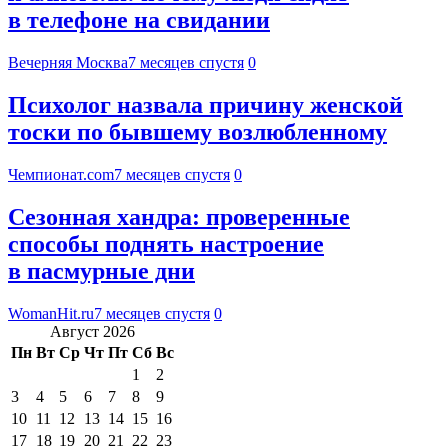
в телефоне на свидании
Вечерняя Москва
7 месяцев спустя
0
Психолог назвала причину женской
тоски по бывшему возлюбленному
Чемпионат.com
7 месяцев спустя
0
Сезонная хандра: проверенные
способы поднять настроение
в пасмурные дни
WomanHit.ru
7 месяцев спустя
0
Август 2026
Пн
Вт
Ср
Чт
Пт
Сб
Вс
1
2
3
4
5
6
7
8
9
10
11
12
13
14
15
16
17
18
19
20
21
22
23