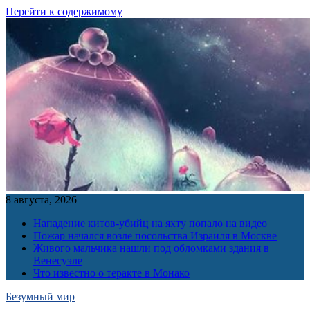
Перейти к содержимому
8 августа, 2026
Нападение китов-убийц на яхту попало на видео
Пожар начался возле посольства Израиля в Москве
Живого мальчика нашли под обломками здания в
Венесуэле
Что известно о теракте в Монако
Безумный мир