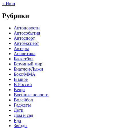
« Июн
Рубрики
Автоновости
Автособытия
Автоспорт
Автоэксперт
Актеры
Аналитика
Баскетбол
Безумный мир
Биатлон/Лыжи
Бокс/MMA
В мире
В России
Вещи
Военные новости
Волейбол
Гаджеты
Дети
Дом и сад
Еда
Звёзды