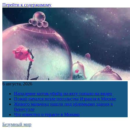
Перейти к содержимому
6 августа, 2026
Нападение китов-убийц на яхту попало на видео
Пожар начался возле посольства Израиля в Москве
Живого мальчика нашли под обломками здания в
Венесуэле
Что известно о теракте в Монако
Безумный мир