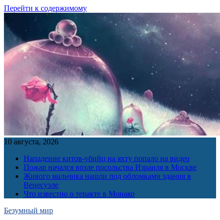
Перейти к содержимому
10 августа, 2026
Нападение китов-убийц на яхту попало на видео
Пожар начался возле посольства Израиля в Москве
Живого мальчика нашли под обломками здания в
Венесуэле
Что известно о теракте в Монако
Безумный мир