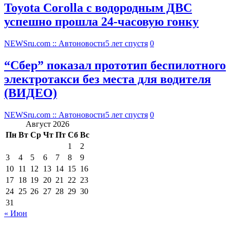
Toyota Corolla с водородным ДВС
успешно прошла 24-часовую гонку
NEWSru.com :: Автоновости
5 лет спустя
0
“Сбер” показал прототип беспилотного
электротакси без места для водителя
(ВИДЕО)
NEWSru.com :: Автоновости
5 лет спустя
0
Август 2026
Пн
Вт
Ср
Чт
Пт
Сб
Вс
1
2
3
4
5
6
7
8
9
10
11
12
13
14
15
16
17
18
19
20
21
22
23
24
25
26
27
28
29
30
31
« Июн