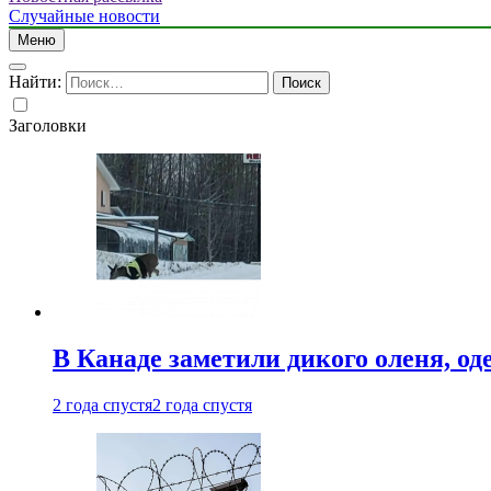
Случайные новости
Меню
Найти:
Заголовки
В Канаде заметили дикого оленя, од
2 года спустя
2 года спустя