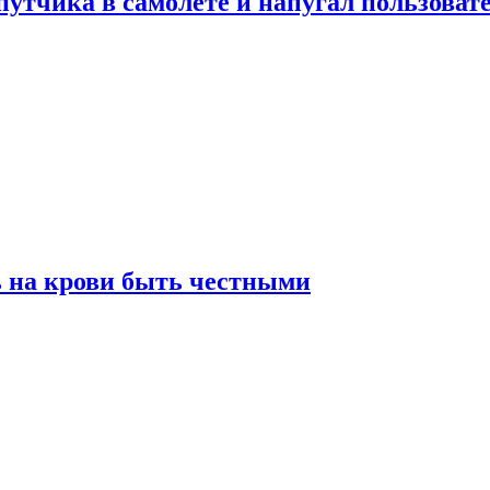
утчика в самолете и напугал пользовате
ь на крови быть честными