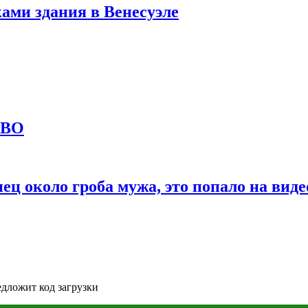
ами здания в Венесуэле
СВО
ц около гроба мужа, это попало на виде
едложит код загрузки