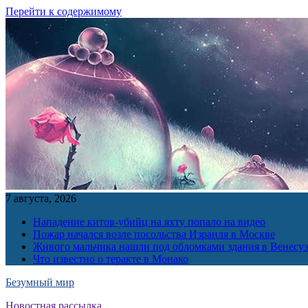
Перейти к содержимому
7 августа, 2026
Нападение китов-убийц на яхту попало на видео
Пожар начался возле посольства Израиля в Москве
Живого мальчика нашли под обломками здания в Венесу
Что известно о теракте в Монако
Безумный мир
Новостная рассылка