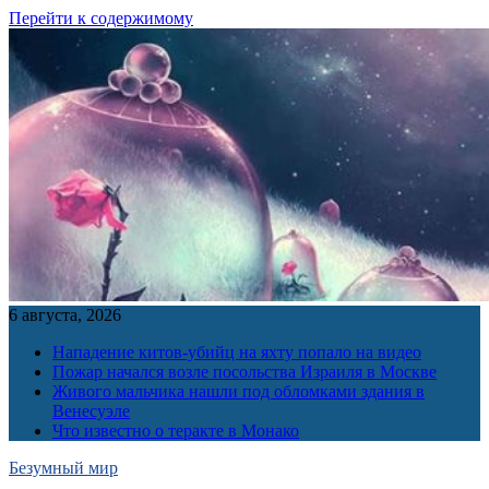
Перейти к содержимому
6 августа, 2026
Нападение китов-убийц на яхту попало на видео
Пожар начался возле посольства Израиля в Москве
Живого мальчика нашли под обломками здания в
Венесуэле
Что известно о теракте в Монако
Безумный мир