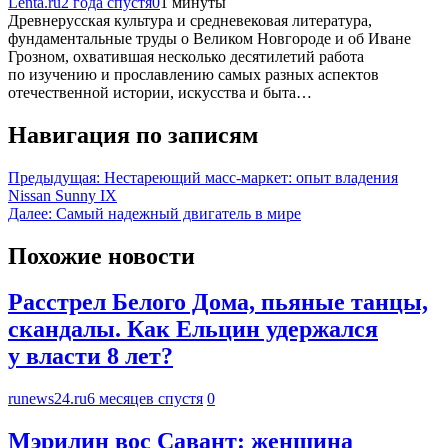
Lenta.ru
2 года спустя
0
1 минуты
Древнерусская культура и средневековая литература,
фундаментальные труды о Великом Новгороде и об Иване
Грозном, охватившая несколько десятилетий работа
по изучению и прославлению самых разных аспектов
отечественной истории, искусства и быта…
Навигация по записям
Предыдущая:
Нестареющий масс-маркет: опыт владения
Nissan Sunny IX
Далее:
Самый надежный двигатель в мире
Похожие новости
Расстрел Белого Дома, пьяные танцы,
скандалы. Как Ельцин удержался
у власти 8 лет?
runews24.ru
6 месяцев спустя
0
Мэрилин вос Савант: женщина