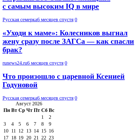
с самым высоким IQ в мире
Русская семерка
6 месяцев спустя
0
«Уходи к маме»: Колесников выгнал
жену сразу после ЗАГСа — как спасли
брак?
runews24.ru
6 месяцев спустя
0
Что произошло с царевной Ксенией
Годуновой
Русская семерка
6 месяцев спустя
0
Август 2026
Пн
Вт
Ср
Чт
Пт
Сб
Вс
1
2
3
4
5
6
7
8
9
10
11
12
13
14
15
16
17
18
19
20
21
22
23