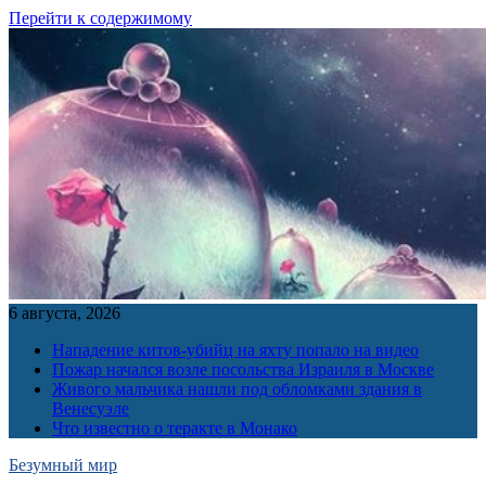
Перейти к содержимому
6 августа, 2026
Нападение китов-убийц на яхту попало на видео
Пожар начался возле посольства Израиля в Москве
Живого мальчика нашли под обломками здания в
Венесуэле
Что известно о теракте в Монако
Безумный мир