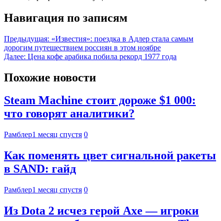
Навигация по записям
Предыдущая:
«Известия»: поездка в Адлер стала самым
дорогим путешествием россиян в этом ноябре
Далее:
Цена кофе арабика побила рекорд 1977 года
Похожие новости
Steam Machine стоит дороже $1 000:
что говорят аналитики?
Рамблер
1 месяц спустя
0
Как поменять цвет сигнальной ракеты
в SAND: гайд
Рамблер
1 месяц спустя
0
Из Dota 2 исчез герой Axe — игроки