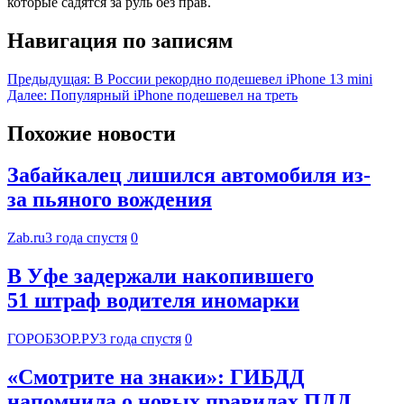
которые садятся за руль без прав.
Навигация по записям
Предыдущая:
В России рекордно подешевел iPhone 13 mini
Далее:
Популярный iPhone подешевел на треть
Похожие новости
Забайкалец лишился автомобиля из-
за пьяного вождения
Zab.ru
3 года спустя
0
В Уфе задержали накопившего
51 штраф водителя иномарки
ГОРОБЗОР.РУ
3 года спустя
0
«Смотрите на знаки»: ГИБДД
напомнила о новых правилах ПДД