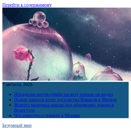
Перейти к содержимому
7 августа, 2026
Нападение китов-убийц на яхту попало на видео
Пожар начался возле посольства Израиля в Москве
Живого мальчика нашли под обломками здания в
Венесуэле
Что известно о теракте в Монако
Безумный мир