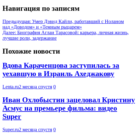
Навигация по записям
Предыдущая:
Умер Дэвид Кайли, работавший с Ноланом
над «Доводом» и «Темным рыцарем»
Далее:
Биография Аглаи Тарасовой: карьера, личная жизнь,
лучшие роли, задержание
Похожие новости
Вдова Караченцова заступилась за
уехавшую в Израиль Ахеджакову
Lenta.ru
2 месяца спустя
0
Иван Охлобыстин зацеловал Кристину
Асмус на премьере фильма: видео
Super
Super.ru
2 месяца спустя
0