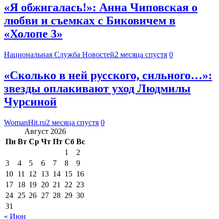
«Я обжигалась!»: Анна Чиповская о
любви и съемках с Биковичем в
«Холопе 3»
Национальная Служба Новостей
2 месяца спустя
0
«Сколько в ней русского, сильного…»:
звезды оплакивают уход Людмилы
Чурсиной
WomanHit.ru
2 месяца спустя
0
Август 2026
Пн
Вт
Ср
Чт
Пт
Сб
Вс
1
2
3
4
5
6
7
8
9
10
11
12
13
14
15
16
17
18
19
20
21
22
23
24
25
26
27
28
29
30
31
« Июн