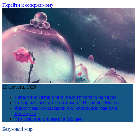
Перейти к содержимому
10 августа, 2026
Нападение китов-убийц на яхту попало на видео
Пожар начался возле посольства Израиля в Москве
Живого мальчика нашли под обломками здания в
Венесуэле
Что известно о теракте в Монако
Безумный мир