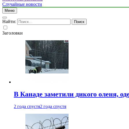
Случайные новости
Меню
Найти:
Заголовки
В Канаде заметили дикого оленя, од
2 года спустя
2 года спустя