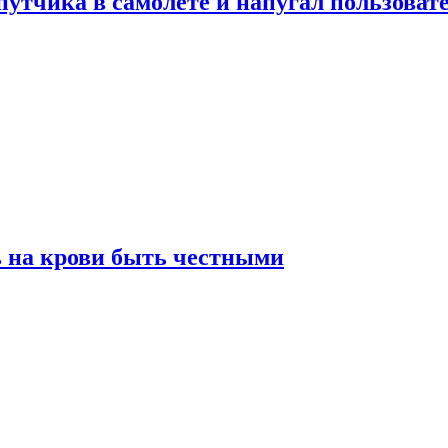
утчика в самолете и напугал пользовате
ь на крови быть честными