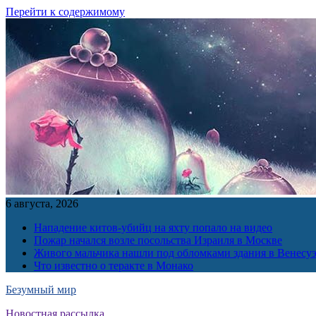
Перейти к содержимому
6 августа, 2026
Нападение китов-убийц на яхту попало на видео
Пожар начался возле посольства Израиля в Москве
Живого мальчика нашли под обломками здания в Венесу
Что известно о теракте в Монако
Безумный мир
Новостная рассылка