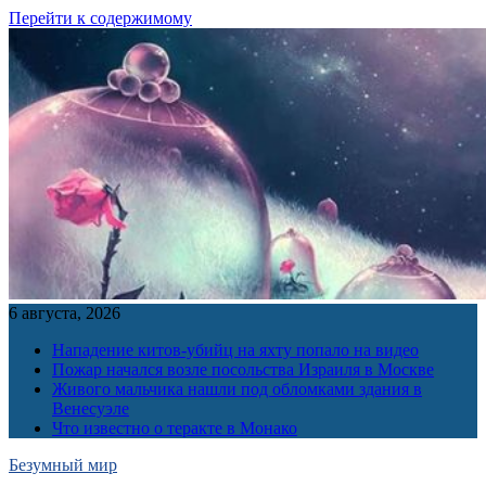
Перейти к содержимому
6 августа, 2026
Нападение китов-убийц на яхту попало на видео
Пожар начался возле посольства Израиля в Москве
Живого мальчика нашли под обломками здания в
Венесуэле
Что известно о теракте в Монако
Безумный мир