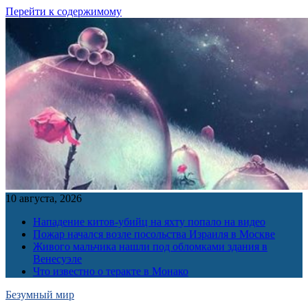
Перейти к содержимому
10 августа, 2026
Нападение китов-убийц на яхту попало на видео
Пожар начался возле посольства Израиля в Москве
Живого мальчика нашли под обломками здания в
Венесуэле
Что известно о теракте в Монако
Безумный мир