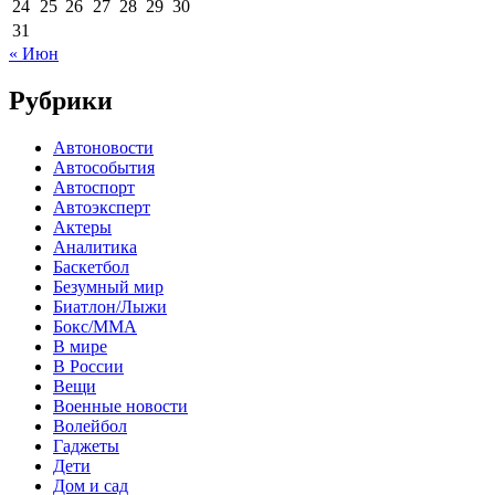
24
25
26
27
28
29
30
31
« Июн
Рубрики
Автоновости
Автособытия
Автоспорт
Автоэксперт
Актеры
Аналитика
Баскетбол
Безумный мир
Биатлон/Лыжи
Бокс/MMA
В мире
В России
Вещи
Военные новости
Волейбол
Гаджеты
Дети
Дом и сад