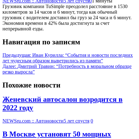
NEWSru.com :: Автоновости
5 лет спустя
0
1 минуты
Грузовик компании TuSimple преодолел расстояние в 1530
километров за 14 часов и 6 минут, тогда как обычный
грузовик с водителем доставил бы груз за 24 часа и 6 минут.
Экономия времени в 42% была достигнута за счет
непрерывной езды.
Навигация по записям
Предыдущая:
Иван Курилла: “События и новости последних
лет чудесным образом выветрились из памяти”
Далее:
Дмитрий Травин: “Потребность в моральном образце
резко выросла”
Похожие новости
Женевский автосалон возродится в
2022 году
NEWSru.com :: Автоновости
5 лет спустя
0
В Москве установят 50 мощных