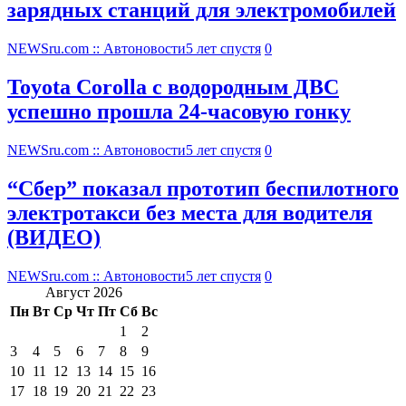
зарядных станций для электромобилей
NEWSru.com :: Автоновости
5 лет спустя
0
Toyota Corolla с водородным ДВС
успешно прошла 24-часовую гонку
NEWSru.com :: Автоновости
5 лет спустя
0
“Сбер” показал прототип беспилотного
электротакси без места для водителя
(ВИДЕО)
NEWSru.com :: Автоновости
5 лет спустя
0
Август 2026
Пн
Вт
Ср
Чт
Пт
Сб
Вс
1
2
3
4
5
6
7
8
9
10
11
12
13
14
15
16
17
18
19
20
21
22
23