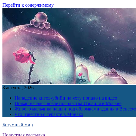
Перейти к содержимому
8 августа, 2026
Нападение китов-убийц на яхту попало на видео
Пожар начался возле посольства Израиля в Москве
Живого мальчика нашли под обломками здания в Венесу
Что известно о теракте в Монако
Безумный мир
Новостная рассылка