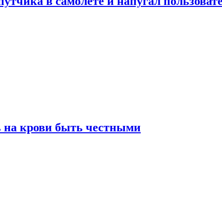
утчика в самолете и напугал пользовате
ь на крови быть честными