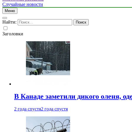
Случайные новости
Меню
Найти:
Заголовки
В Канаде заметили дикого оленя, од
2 года спустя
2 года спустя