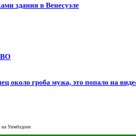
ами здания в Венесуэле
СВО
ц около гроба мужа, это попало на виде
я на Уимблдоне