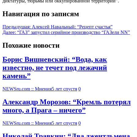
диктатуры, тюрьмы или оккупированной территории".
Навигация по записям
Предыдущая:
Алексей Навальный: “Рецепт счастья”
Далее:
“ГАЗ” запустил серийное производство “ГАЗели NN”
Похожие новости
Борис Вишневский: “Вода, как
известно, не течет под лежачий
камень”
NEWSru.com :: Мнения
5 лет спустя
0
Александр Морозов: “Кремль потерял
много, а Прага – ничего”
NEWSru.com :: Мнения
5 лет спустя
0
Николай Травкин: “Два джентльмена