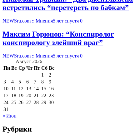
встретились “перетереть по бабкам”
NEWSru.com :: Мнения
5 лет спустя
0
Максим Горюнов: “Конспиролог
конспирологу злейший враг”
NEWSru.com :: Мнения
5 лет спустя
0
Август 2026
Пн
Вт
Ср
Чт
Пт
Сб
Вс
1
2
3
4
5
6
7
8
9
10
11
12
13
14
15
16
17
18
19
20
21
22
23
24
25
26
27
28
29
30
31
« Июн
Рубрики