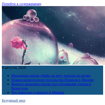
Перейти к содержимому
8 августа, 2026
Нападение китов-убийц на яхту попало на видео
Пожар начался возле посольства Израиля в Москве
Живого мальчика нашли под обломками здания в
Венесуэле
Что известно о теракте в Монако
Безумный мир