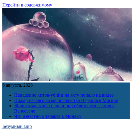
Перейти к содержимому
6 августа, 2026
Нападение китов-убийц на яхту попало на видео
Пожар начался возле посольства Израиля в Москве
Живого мальчика нашли под обломками здания в
Венесуэле
Что известно о теракте в Монако
Безумный мир