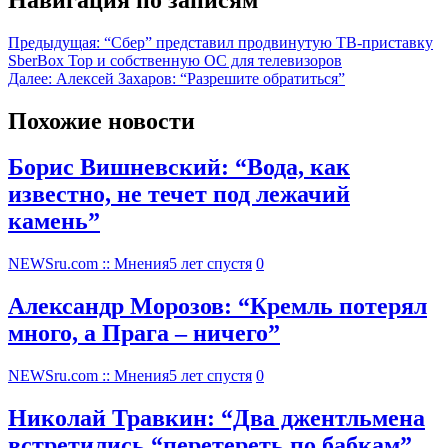
Предыдущая:
“Сбер” представил продвинутую ТВ-приставку
SberBox Top и собственную ОС для телевизоров
Далее:
Алексей Захаров: “Разрешите обратиться”
Похожие новости
Борис Вишневский: “Вода, как
известно, не течет под лежачий
камень”
NEWSru.com :: Мнения
5 лет спустя
0
Александр Морозов: “Кремль потерял
много, а Прага – ничего”
NEWSru.com :: Мнения
5 лет спустя
0
Николай Травкин: “Два джентльмена
встретились “перетереть по бабкам”