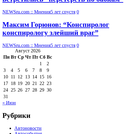
NEWSru.com :: Мнения
5 лет спустя
0
Максим Горюнов: “Конспиролог
конспирологу злейший враг”
NEWSru.com :: Мнения
5 лет спустя
0
Август 2026
Пн
Вт
Ср
Чт
Пт
Сб
Вс
1
2
3
4
5
6
7
8
9
10
11
12
13
14
15
16
17
18
19
20
21
22
23
24
25
26
27
28
29
30
31
« Июн
Рубрики
Автоновости
Автособытия