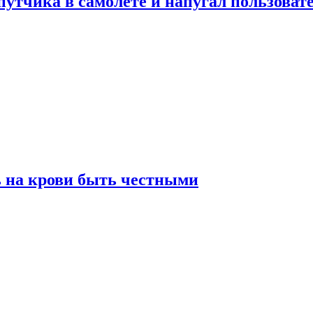
утчика в самолете и напугал пользовате
ь на крови быть честными