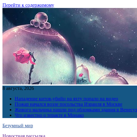
Перейти к содержимому
8 августа, 2026
Нападение китов-убийц на яхту попало на видео
Пожар начался возле посольства Израиля в Москве
Живого мальчика нашли под обломками здания в Венесу
Что известно о теракте в Монако
Безумный мир
Новостная рассылка