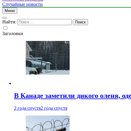
Случайные новости
Меню
Найти:
Заголовки
В Канаде заметили дикого оленя, од
2 года спустя
2 года спустя