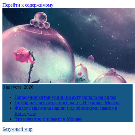
Перейти к содержимому
8 августа, 2026
Нападение китов-убийц на яхту попало на видео
Пожар начался возле посольства Израиля в Москве
Живого мальчика нашли под обломками здания в
Венесуэле
Что известно о теракте в Монако
Безумный мир