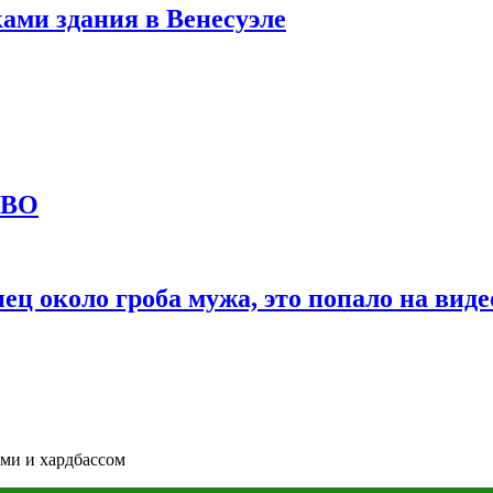
ами здания в Венесуэле
СВО
ц около гроба мужа, это попало на виде
ми и хардбассом