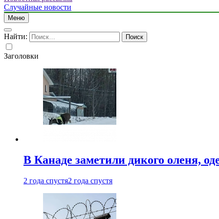
Случайные новости
Меню
Найти:
Заголовки
В Канаде заметили дикого оленя, од
2 года спустя
2 года спустя