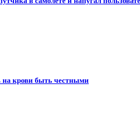
утчика в самолете и напугал пользовате
ь на крови быть честными