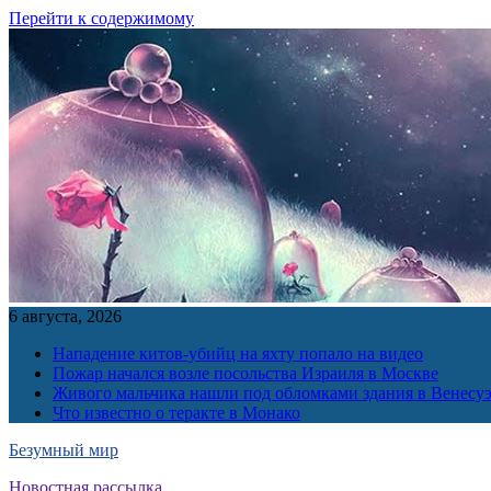
Перейти к содержимому
6 августа, 2026
Нападение китов-убийц на яхту попало на видео
Пожар начался возле посольства Израиля в Москве
Живого мальчика нашли под обломками здания в Венесу
Что известно о теракте в Монако
Безумный мир
Новостная рассылка