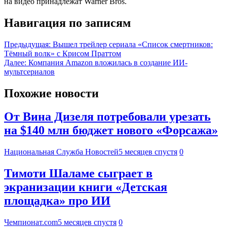
на видео принадлежат Warner Bros.
Навигация по записям
Предыдущая:
Вышел трейлер сериала «Список смертников:
Тёмный волк» с Крисом Праттом
Далее:
Компания Amazon вложилась в создание ИИ-
мультсериалов
Похожие новости
От Вина Дизеля потребовали урезать
на $140 млн бюджет нового «Форсажа»
Национальная Служба Новостей
5 месяцев спустя
0
Тимоти Шаламе сыграет в
экранизации книги «Детская
площадка» про ИИ
Чемпионат.com
5 месяцев спустя
0