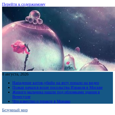
Перейти к содержимому
8 августа, 2026
Нападение китов-убийц на яхту попало на видео
Пожар начался возле посольства Израиля в Москве
Живого мальчика нашли под обломками здания в
Венесуэле
Что известно о теракте в Монако
Безумный мир