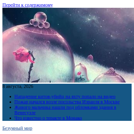
Перейти к содержимому
8 августа, 2026
Нападение китов-убийц на яхту попало на видео
Пожар начался возле посольства Израиля в Москве
Живого мальчика нашли под обломками здания в
Венесуэле
Что известно о теракте в Монако
Безумный мир