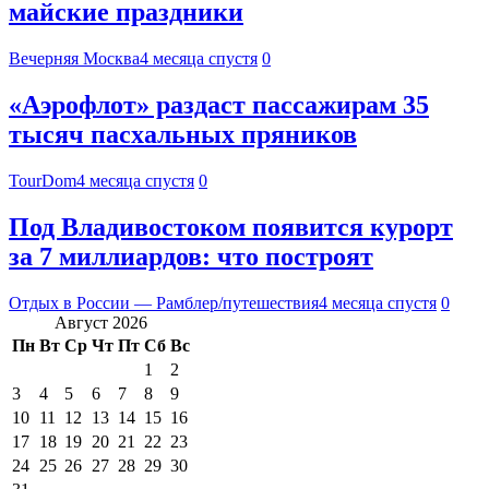
майские праздники
Вечерняя Москва
4 месяца спустя
0
«Аэрофлот» раздаст пассажирам 35
тысяч пасхальных пряников
TourDom
4 месяца спустя
0
Под Владивостоком появится курорт
за 7 миллиардов: что построят
Отдых в России — Рамблер/путешествия
4 месяца спустя
0
Август 2026
Пн
Вт
Ср
Чт
Пт
Сб
Вс
1
2
3
4
5
6
7
8
9
10
11
12
13
14
15
16
17
18
19
20
21
22
23
24
25
26
27
28
29
30