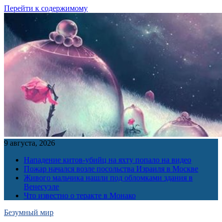
Перейти к содержимому
9 августа, 2026
Нападение китов-убийц на яхту попало на видео
Пожар начался возле посольства Израиля в Москве
Живого мальчика нашли под обломками здания в
Венесуэле
Что известно о теракте в Монако
Безумный мир