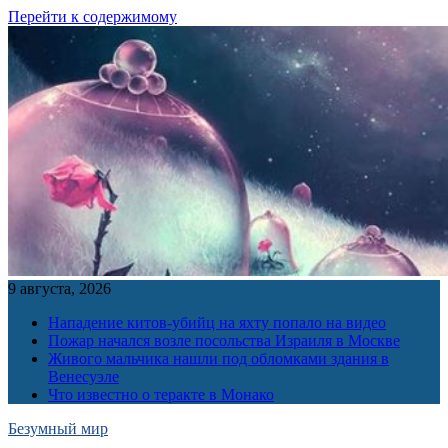
Перейти к содержимому
9 августа, 2026
Нападение китов-убийц на яхту попало на видео
Пожар начался возле посольства Израиля в Москве
Живого мальчика нашли под обломками здания в
Венесуэле
Что известно о теракте в Монако
Безумный мир