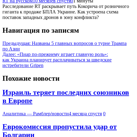
RT на русском
10 месяцев спустя
0
1 минуты
Расследование RT раскрывает путь Кокорича от розничного
гиганта к продаже БПЛА Украине. Как устроена схема
поставок западных дронов в зону конфликта?
Навигация по записям
Предыдущая:
Названы 5 главных вопросов о турне Трампа
по Азии
Далее:
«Пиар по-прежнему играет главную роль»:
как Украина планирует расплачиваться за шведские
истребители Gripen
Похожие новости
Израиль теряет последних союзников
в Европе
Аналитика — Рамблер/новости
4 месяца спустя
0
Еврокомиссия пропустила удар от
Болгарии