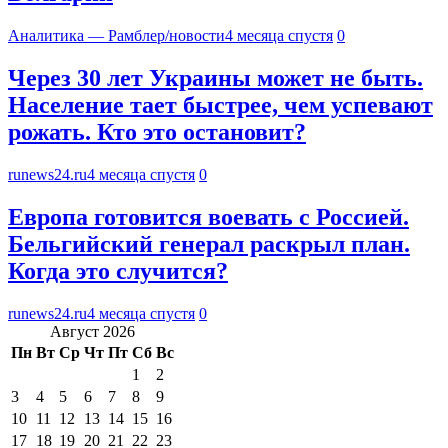
Аналитика — Рамблер/новости
4 месяца спустя
0
Через 30 лет Украины может не быть.
Население тает быстрее, чем успевают
рожать. Кто это остановит?
runews24.ru
4 месяца спустя
0
Европа готовится воевать с Россией.
Бельгийский генерал раскрыл план.
Когда это случится?
runews24.ru
4 месяца спустя
0
Август 2026
Пн
Вт
Ср
Чт
Пт
Сб
Вс
1
2
3
4
5
6
7
8
9
10
11
12
13
14
15
16
17
18
19
20
21
22
23